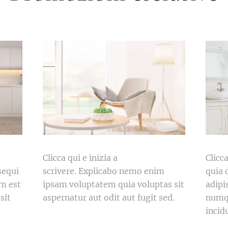
Clicca qui e inizia a
Clicca
sequi
scrivere. Explicabo nemo enim
quia 
m est
ipsam voluptatem quia voluptas sit
adipi
sit
aspernatur aut odit aut fugit sed.
numq
incid