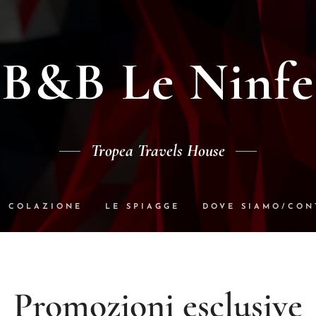
B&B Le Ninfe
Tropea Travels House
A COLAZIONE
LE SPIAGGE
DOVE SIAMO/CON
E EOLIE
TROPEA LA STORIA
E-COMMERCE
FORMATIVA SULLA PRIVACY
PROMOZIONI ESCL
Promozioni esclusive