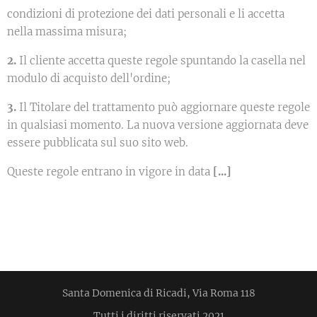
condizioni di protezione dei dati personali e li accetta
nella massima misura;
2.
Il cliente accetta queste regole spuntando la casella nel
modulo di acquisto dell'ordine;
3.
Il Titolare del trattamento può aggiornare queste regole
in qualsiasi momento. La nuova versione aggiornata deve
essere pubblicata sul suo sito web.
Queste regole entrano in vigore in data
[...]
Santa Domenica di Ricadi, Via Roma 118
Tutti i diritti riservati 2021