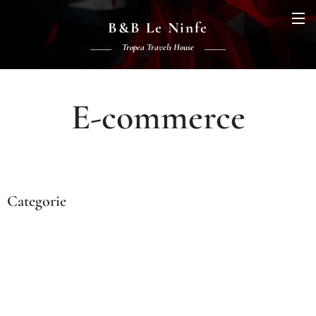
B&B Le Ninfe
Tropea Travels House
E-commerce
Categorie